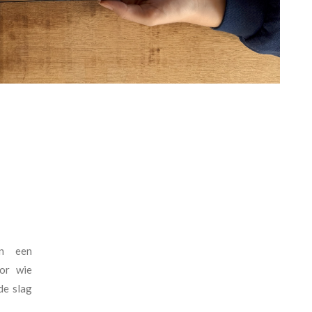
en een
or wie
de slag