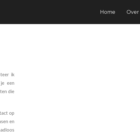
Home
Over 
teer ik
 je een
ten die
tact op
nsen en
aadloos