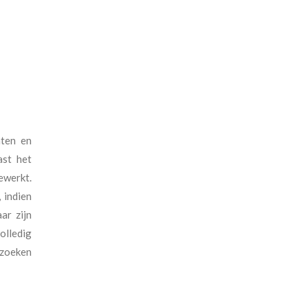
nten en
ast het
ewerkt.
 indien
ar zijn
olledig
 zoeken