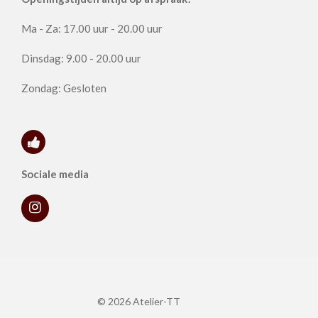
Ma - Za: 17.00 uur - 20.00 uur
Dinsdag: 9.00 - 20.00 uur
Zondag: Gesloten
Sociale media
I
n
s
t
a
g
r
© 2026 Atelier-TT
a
m