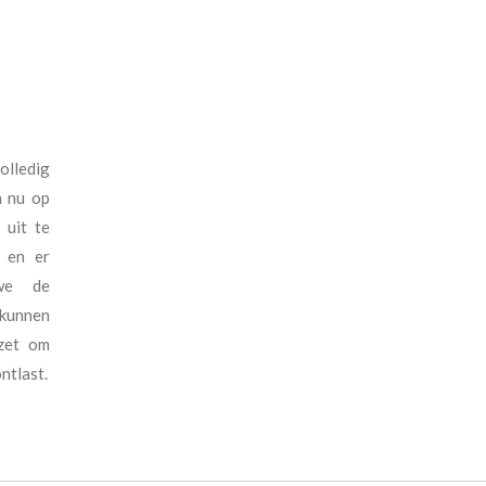
olledig
n nu op
 uit te
d en er
 we de
kunnen
ezet om
ntlast.