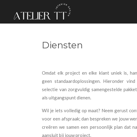
Ga
direct
naar
de
hoofdinhoud
Diensten
Omdat elk project en elke klant uniek is, han
geen standaardoplossingen. Hieronder vind
selectie van zorgvuldig samengestelde pakket
als uitgangspunt dienen.
Wil je iets volledig op maat? Neem gerust con
voor een afspraak; dan bespreken we jouw we
creëren we samen een persoonlijk plan dat n
aansluit bij jouw project.