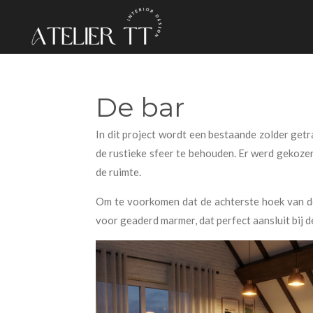
Ga
direct
naar
de
hoofdinhoud
De bar
In dit project wordt een bestaande zolder get
de rustieke sfeer te behouden. Er werd gekozen 
de ruimte.
Om te voorkomen dat de achterste hoek van de 
voor geaderd marmer, dat perfect aansluit bij de